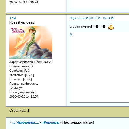
2009-11-09 12:30:24
эли
Поделиться
2010-03-23 15:04:22
Новый человек
ого!заманчиво!!!!!!!!!!!!!!!!!!!
0
Зарегистрирован
: 2010-03-23
Приглашений:
0
Сообщений:
3
Уважение:
[+0/-0]
Позитив:
[+0/-0]
Провел на форуме:
12 минут
Последний визит:
2010-03-26 14:12:54
Страница:
1
»
..::Чародейки::..
»
:Реклама
»
Настоящая магия!