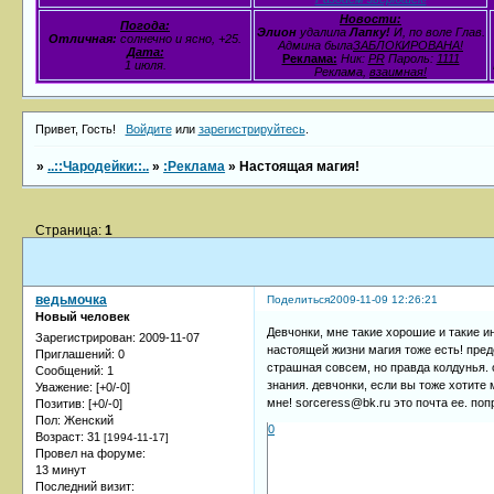
Новости:
Погода:
Элион
удалила
Лапку!
И, по воле Глав.
Отличная:
солнечно и ясно, +25.
Админа была
ЗАБЛОКИРОВАНА!
Дата:
Реклама:
Ник:
PR
Пароль:
1111
1 июля.
Реклама,
взаимная!
Привет, Гость!
Войдите
или
зарегистрируйтесь
.
»
..::Чародейки::..
»
:Реклама
»
Настоящая магия!
Страница:
1
ведьмочка
Поделиться
2009-11-09 12:26:21
Новый человек
Девчонки, мне такие хорошие и такие и
Зарегистрирован
: 2009-11-07
настоящей жизни магия тоже есть! пред
Приглашений:
0
страшная совсем, но правда колдунья. о
Сообщений:
1
знания. девчонки, если вы тоже хотите 
Уважение:
[+0/-0]
мне! sorceress@bk.ru это почта ее. по
Позитив:
[+0/-0]
Пол:
Женский
0
Возраст:
31
[1994-11-17]
Провел на форуме:
13 минут
Последний визит: