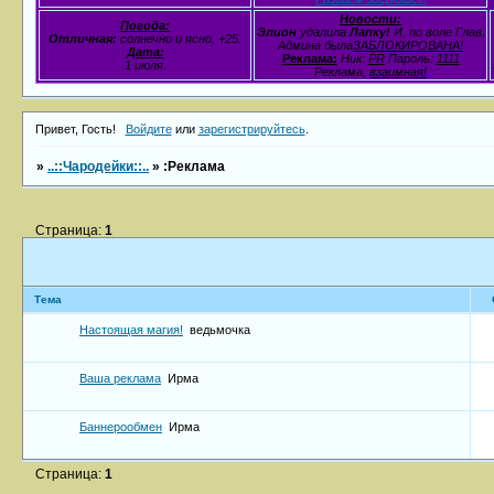
Новости:
Погода:
Элион
удалила
Лапку!
И, по воле Глав.
Отличная:
солнечно и ясно, +25.
Админа была
ЗАБЛОКИРОВАНА!
Дата:
Реклама:
Ник:
PR
Пароль:
1111
1 июля.
Реклама,
взаимная!
Привет, Гость!
Войдите
или
зарегистрируйтесь
.
»
..::Чародейки::..
»
:Реклама
Страница:
1
Тема
Настоящая магия!
ведьмочка
Ваша реклама
Ирма
Баннерообмен
Ирма
Страница:
1