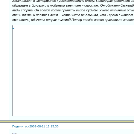
заканчивает в Хитерфилде художественную школу. Питер распределяет св
общением с друзьями и любимым занятием - спортом. Он обожает баскетб
виды спорта. Он всегда готов принять вызов судьбы. У него отличные отно
очень близки и делятся всем... хотя никто не слышал, что Тарани считает 
хранитель, обычно в спорах с мамой Питер всегда готов сражаться за сес
0
Поделиться
2008-08-11 12:15:30