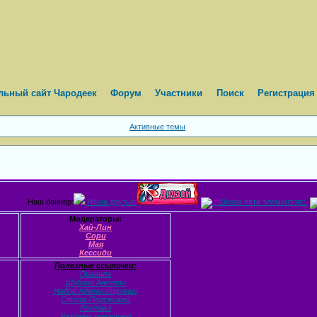
ьный сайт Чародеек
Форум
Участники
Поиск
Регистрация
Активные темы
Наш баннер:
Наши друзья:
Модераторы:
Хай-Лин
Сори
Мая
Кессиди
Полезные ссылочки:
Правила
Шаблон Анкеты
Набор Администрации
Список Персножей
Реклама
Раздаём зверюшек!