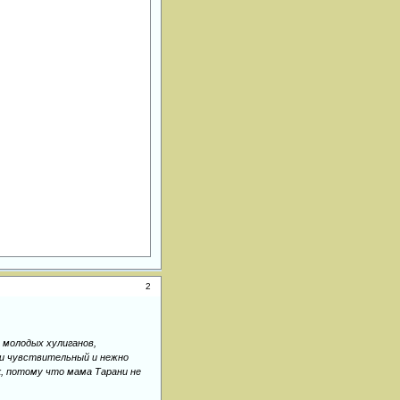
2
 молодых хулиганов,
 и чувствительный и нежно
к, потому что мама Тарани не