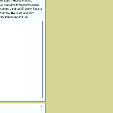
ое время между учебой,
ол, серфинг и экстремальные
шения с сестрой, они с Тарани
так же. Дома он ее ангел-
тру и поддержать ее.
4