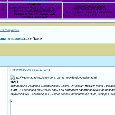
Новости:
Срочно требуются::
Элион
удалила
Лапку!
И, по воле Глав.
+25.
Игра только начинается!
Админа была
ЗАБЛОКИРОВАНА!
Калеб, Тарани, Хлоя (6-я чародейка),
Реклама:
Ник:
PR
Пароль:
1111
Питер, Мэтт, Седрик, Фобос и другие.
Реклама,
взаимная!
егистрируйтесь
.
ация о персонажах
»
Парни
Поделиться
2008-08-11 12:13:41
МЭТТ
Мэтт тоже учится в Шеффилдской школе. Он любит музыку, поет и играет 
гном". В свободное от музыки время он помогает своему дедушке по работе
дружелюбный и обаятельный, у него особые отношения с Вилл, которая жут
0