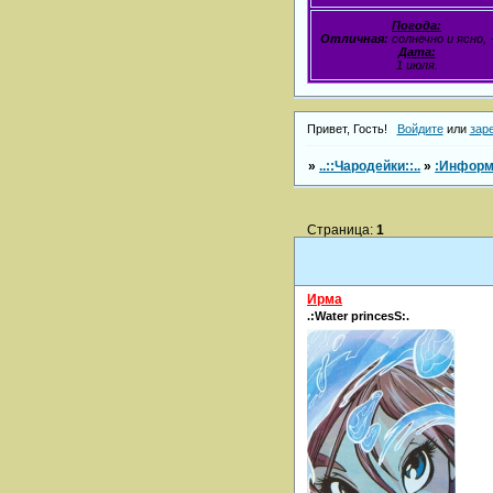
Погода:
Отличная:
солнечно и ясно, 
Дата:
1 июля.
Привет, Гость!
Войдите
или
зар
»
..::Чародейки::..
»
:Информ
Страница:
1
Ирма
.:Water princesS:.