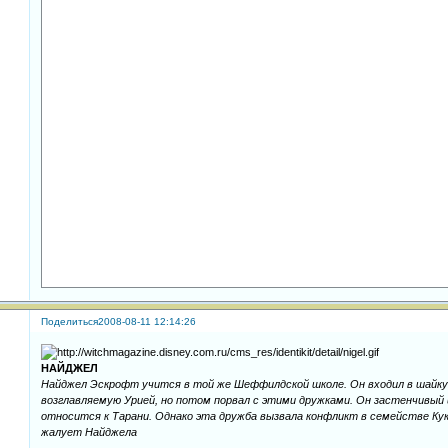
Поделиться
2008-08-11 12:14:26
НАЙДЖЕЛ
Найджел Эскрофт учится в той же Шеффилдской школе. Он входил в шайку
возглавляемую Урией, но потом порвал с этими дружками. Он застенчивый
относится к Тарани. Однако эта дружба вызвала конфликт в семействе Ку
жалует Найджела