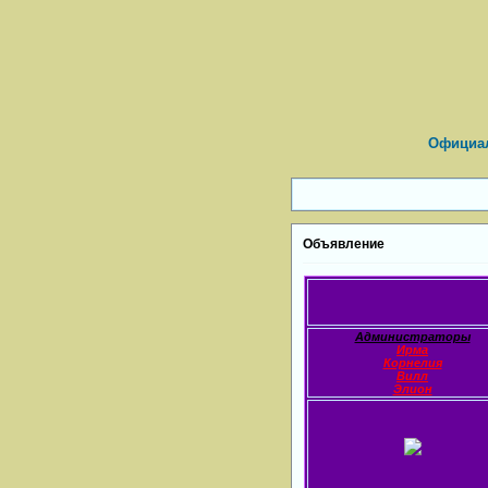
Официал
Объявление
Администраторы
Ирма
Корнелия
Вилл
Элион