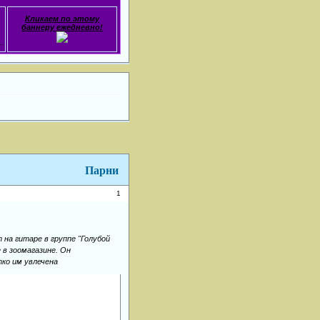
Кликаем по этому
баннеру ежедневно!
.
Парни
1
на гитаре в группе "Голубой
 в зоомагазине. Он
ко им увлечена