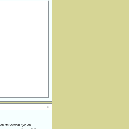
3
ер Ланселот Кук, он