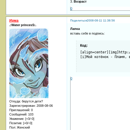
3.
Возраст
0
Ирма
Поделиться
2008-08-11 11:38:56
.:Water princesS:.
Лапка
вставь себе в подпись:
Код:
[align=center][img]http:
[i]Мой котёнок - Пламя, 
0
Откуда:
берутся дети?
Зарегистрирован
: 2008-08-06
Приглашений:
0
Сообщений:
103
Уважение:
[+3/-0]
Позитив:
[+0/-0]
Пол:
Женский