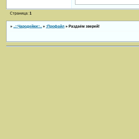
Страница:
1
»
..::Чародейки::..
»
:Профайл
»
Раздаём зверей!