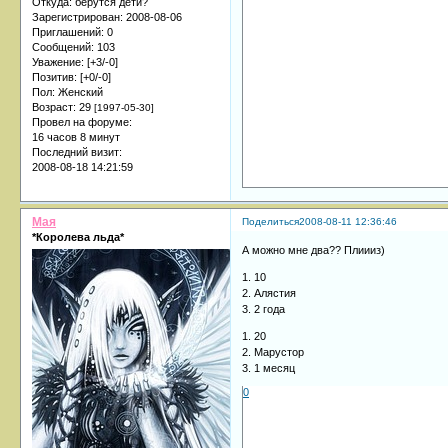
Откуда:
берутся дети?
Зарегистрирован
: 2008-08-06
Приглашений:
0
Сообщений:
103
Уважение:
[+3/-0]
Позитив:
[+0/-0]
Пол:
Женский
Возраст:
29
[1997-05-30]
Провел на форуме:
16 часов 8 минут
Последний визит:
2008-08-18 14:21:59
Мая
Поделиться
2008-08-11 12:36:46
*Королева льда*
А можно мне два?? Плиииз)
1. 10
2. Алястия
3. 2 года
1. 20
2. Марустор
3. 1 месяц
0