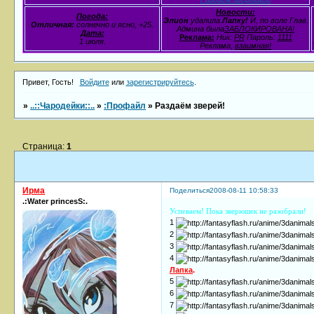
Новости:
Погода:
Элион
удалила
Лапку!
И, по воле Глав.
Отличная:
солнечно и ясно, +25.
Админа была
ЗАБЛОКИРОВАНА!
Дата:
Реклама:
Ник:
PR
Пароль:
1111
1 июля.
Реклама,
взаимная!
Привет, Гость!
Войдите
или
зарегистрируйтесь
.
»
..::Чародейки::..
»
:Профайл
»
Раздаём зверей!
Страница:
1
Ирма
Поделиться
2008-08-11 10:58:33
.:Water princesS:.
Успеваем! Пока зверюшек не разобрали!
1
2
3
4
Лапка
.
5
6
7