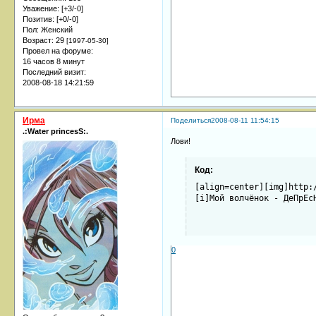
Уважение:
[+3/-0]
Позитив:
[+0/-0]
Пол:
Женский
Возраст:
29
[1997-05-30]
Провел на форуме:
16 часов 8 минут
Последний визит:
2008-08-18 14:21:59
Ирма
Поделиться
2008-08-11 11:54:15
.:Water princesS:.
Лови!
Код:
[align=center][img]http:
[i]Мой волчёнок - ДеПрЕс
0