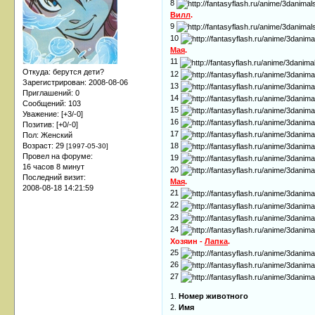
8
Вилл
.
9
10
Мая
.
11
Откуда:
берутся дети?
12
Зарегистрирован
: 2008-08-06
13
Приглашений:
0
14
Сообщений:
103
15
Уважение:
[+3/-0]
16
Позитив:
[+0/-0]
17
Пол:
Женский
18
Возраст:
29
[1997-05-30]
Провел на форуме:
19
16 часов 8 минут
20
Последний визит:
Мая
.
2008-08-18 14:21:59
21
22
23
24
Хозяин -
Лапка
.
25
26
27
1.
Номер животного
2.
Имя