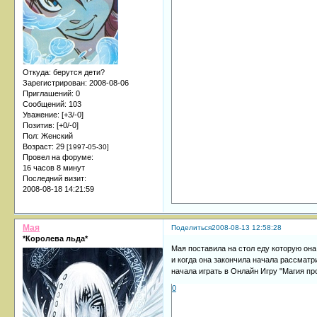
Откуда:
берутся дети?
Зарегистрирован
: 2008-08-06
Приглашений:
0
Сообщений:
103
Уважение:
[+3/-0]
Позитив:
[+0/-0]
Пол:
Женский
Возраст:
29
[1997-05-30]
Провел на форуме:
16 часов 8 минут
Последний визит:
2008-08-18 14:21:59
Мая
Поделиться
2008-08-13 12:58:28
*Королева льда*
Мая поставила на стол еду которую она
и когда она закончила начала рассматри
начала играть в Онлайн Игру "Магия про
0