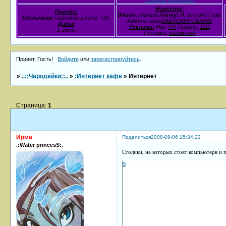
Новости:
Погода:
Элион
удалила
Лапку!
И, по воле Глав.
Отличная:
солнечно и ясно, +25.
Админа была
ЗАБЛОКИРОВАНА!
Дата:
Реклама:
Ник:
PR
Пароль:
1111
1 июля.
Реклама,
взаимная!
Привет, Гость!
Войдите
или
зарегистрируйтесь
.
»
..::Чародейки::..
»
:Интернет кафе
»
Интернет
Страница:
1
Ирма
Поделиться
2008-08-06 15:34:22
.:Water princesS:.
Столики, на которых стоят компьютерв и 
0