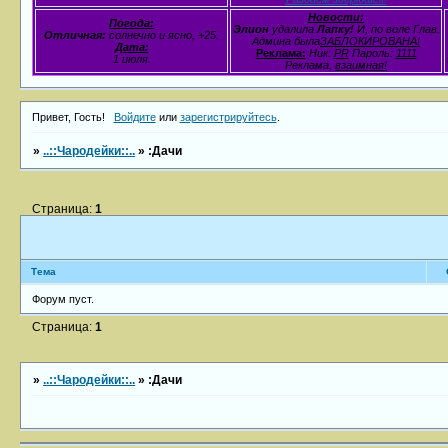
Новости:
Погода:
Элион
удалила
Лапку!
И, по воле Глав.
Отличная:
солнечно и ясно, +25.
Админа была
ЗАБЛОКИРОВАНА!
Дата:
Реклама:
Ник:
PR
Пароль:
1111
1 июля.
Реклама,
взаимная!
Привет, Гость!
Войдите
или
зарегистрируйтесь
.
»
..::Чародейки::..
»
:Дачи
Страница:
1
Тема
Форум пуст.
Страница:
1
»
..::Чародейки::..
»
:Дачи