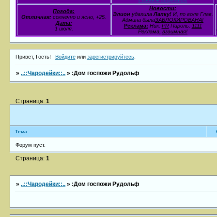
Новости:
Погода:
Элион
удалила
Лапку!
И, по воле Глав.
Отличная:
солнечно и ясно, +25.
Админа была
ЗАБЛОКИРОВАНА!
Дата:
Реклама:
Ник:
PR
Пароль:
1111
1 июля.
Реклама,
взаимная!
Привет, Гость!
Войдите
или
зарегистрируйтесь
.
»
..::Чародейки::..
»
:Дом госпожи Рудольф
Страница:
1
Тема
Форум пуст.
Страница:
1
»
..::Чародейки::..
»
:Дом госпожи Рудольф